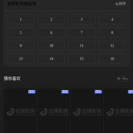
金牌影院
播放器
排序
1
2
3
4
5
6
7
8
9
10
11
12
13
14
15
16
猜你喜欢
换一换
蓝光
蓝光
蓝光
蓝