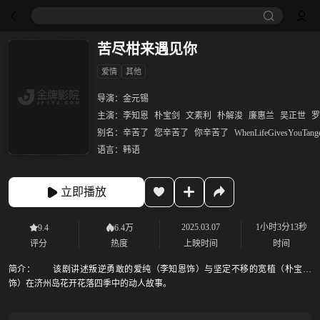
苦尽柑来遇见你
爱情
其他
导演：
金元锡
主演：
李知恩
朴宝剑
文素利
朴解浚
廉惠兰
吴正世
罗
别名：
辛苦了
您辛苦了
你辛苦了
WhenLifeGivesYouTange
语言：
韩语
立即播放
2025.03.07
1小时3分13秒
9.4
6.4万
评分
热度
上映时间
时间
简介：
该剧讲述叛逆勇敢的爱纯（李知恩饰）与坚定不移的宽植（朴宝剑
饰）在济州岛花开花落四季中的动人故事。