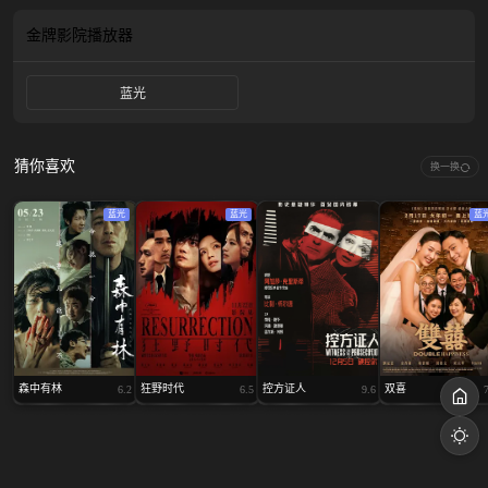
金牌影院
播放器
蓝光
猜你喜欢
换一换
蓝光
蓝光
蓝
森中有林
狂野时代
控方证人
双喜
6.2
6.5
9.6