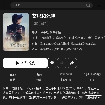
八仙！
艾玛和死神
剧情
战争
导演：
伊韦塔·格罗福娃
主演：
亚历山德拉·博尔贝伊
尼科·克利姆克
米兰·翁德拉
别名：
EmmaandtheDeath’sHead
HungarianDressmaker
语言：
斯洛伐克语,匈牙利语,德语,捷克语
立即播放
2024.06.28
2小时3分54秒
2.9
95
评分
热度
上映时间
时间
简介：
玛丽卡是一位匈牙利寡妇，住在布拉迪斯拉发郊外。1942年，她在自己的
谷仓里发现了一个躲藏的犹太男孩西蒙。尽管心存疑虑和恐惧，她还是决定庇护
他。同时一位纳粹军官对玛丽卡产生了兴趣，并经常拜访她。玛丽
卡必须在保护西蒙和保障自身安全之间艰难抉择……