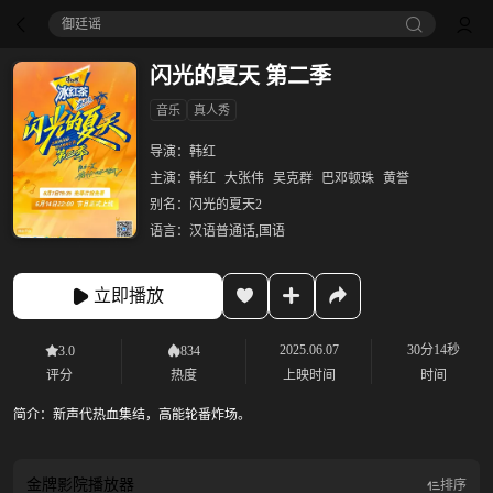
御廷谣‎
闪光的夏天 第二季
音乐
真人秀
导演：
韩红
主演：
韩红
大张伟
吴克群
巴邓顿珠
黄誉
别名：
闪光的夏天2
语言：
汉语普通话,国语
立即播放
2025.06.07
30分14秒
3.0
834
评分
热度
上映时间
时间
简介：
新声代热血集结，高能轮番炸场。
金牌影院
播放器
排序