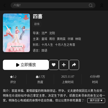
八仙！
四喜
剧情
导演：
沈严
沈阳
主演：
童瑶
蒋欣
黄明昊
许娣
林晓
别名：
十月人生
十月人生之有喜
语言：
国语
立即播放
2025.11.07
45分4秒
5.2
3.7万
评分
热度
上映时间
时间
简介：
家庭幸福、爱情甜蜜的明珠刚领证、怀孕，丈夫建奇就因见义勇为去世。
明珠在众说纷纭中自己拿定主意，决定生下孩子，却遇见来寻亲的亲生父母一
家。明珠在心有戚戚的亲情中走出伤痛，但公公意外猝死暴露了婆
家的资不抵债。明珠挺身而出，厘清债务、承包单位，把家人们拧成一股绳，重