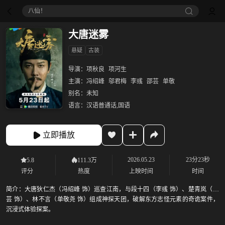
八仙！
大唐迷雾
悬疑
古装
导演：
项秋良
项河生
主演：
冯绍峰
邬君梅
李彧
邵芸
单敬
别名：
未知
语言：
汉语普通话,国语
立即播放
2026.05.23
23分23秒
5.8
111.3万
评分
热度
上映时间
时间
简介：
大唐狄仁杰（冯绍峰 饰）巡查江南，与段十四（李彧 饰）、楚青岚（邵
芸 饰）、林不言（单敬尧 饰）组成神探天团，破解东方志怪元素的奇诡案件，
沉浸式体验探案。