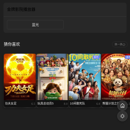
金牌影院
播放器
蓝光
猜你喜欢
换一换
蓝光
蓝
功夫女足
玩具总动员5
10间敢死队
熊猫计划之部落奇...
6.5
8.0
6.8