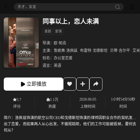
天才，女友
同事以上，恋人未满
喜剧
爱情
导演：
欧·帕克
主演：
詹妮弗·洛佩兹
布雷特·戈德斯坦
贝蒂·吉尔平
艾米
别名：
办公室恋爱
语言：
英语
立即播放
2026.06.05
1小时54分50秒
5.7
1.1万
评分
热度
上映时间
时间
简介：
洛佩兹饰演的航空公司CEO和戈德斯坦饰演的律师因职业合作的契机发展
出了恋爱，而如果两人从心出发、不循规蹈矩，他们的工作可能被毁掉，要何去
何从？