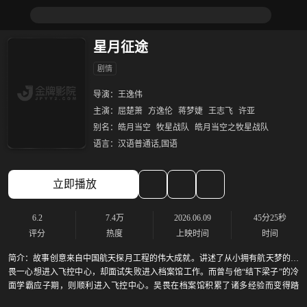
星月征途
剧情
导演：
王逸伟
主演：
屈楚萧
方逸伦
蒋梦婕
王志飞
许亚
别名：
皓月当空
牧星战队
皓月当空之牧星战队
语言：
汉语普通话,国语
立即播放
6.2
7.4万
2026.06.09
45分25秒
评分
热度
上映时间
时间
简介：
故事创意来自中国航天探月工程的伟大成就。讲述了从小拥有航天梦的吴
畏一心想进入飞控中心，却面试失败进入档案馆工作。而曾与他“结下梁子”的冷
面学霸应子期，则顺利进入飞控中心。吴畏在档案馆积累了诸多经验而变得踏
实，被导师覃伯钧钦点加入飞控部门的牧星战队，与应子期等人成为队友。吴