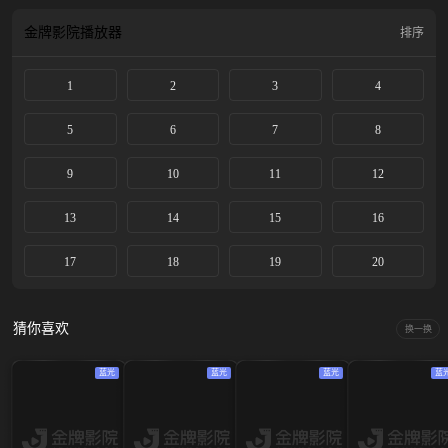
畏、应子期这两颗双子星从开始的针锋相对，在经历国际空间轨道大赛、皓月四
号、皓月五号等任务，逐渐放下心结、通力合作，在最后时刻逆风翻盘，成为了
金牌影院
播放器
排序
飞控中心的最佳拍档，顺利为中国取回了月壤。
1
2
3
4
5
6
7
8
9
10
11
12
13
14
15
16
17
18
19
20
猜你喜欢
换一换
蓝光
蓝光
蓝光
蓝