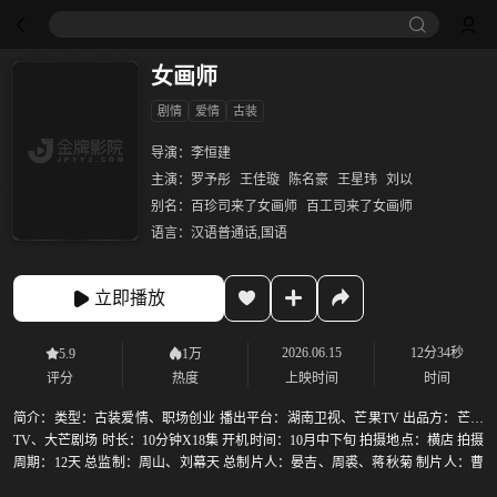
女画师
剧情
爱情
古装
导演：
李恒建
主演：
罗予彤
王佳璇
陈名豪
王星玮
刘以
别名：
百珍司来了女画师
百工司来了女画师
语言：
汉语普通话,国语
立即播放
2026.06.15
12分34秒
5.9
1万
评分
热度
上映时间
时间
简介：
类型：古装爱情、职场创业 播出平台：湖南卫视、芒果TV 出品方：芒果
TV、大芒剧场 时长：10分钟X18集 开机时间：10月中下旬 拍摄地点：横店 拍摄
周期：12天 总监制：周山、刘幕天 总制片人：晏吉、周裘、蒋秋菊 制片人：曹
怡佳、王庆祺 执行制片人：谭逸伦、陈骞、薛莲 编剧：钟梦怡