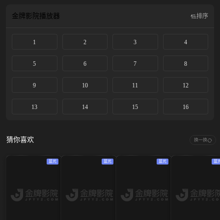
金牌影院
播放器
排序
1
2
3
4
5
6
7
8
9
10
11
12
13
14
15
16
猜你喜欢
换一换
蓝光
蓝光
蓝光
蓝