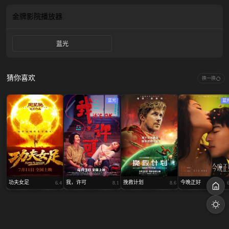
金牌影院
播放器
蓝光
猜你喜欢
换一换
蓝光
蓝
功夫女足
我，许可
挽救计划
今晚正好
6.4
8.1
8.6