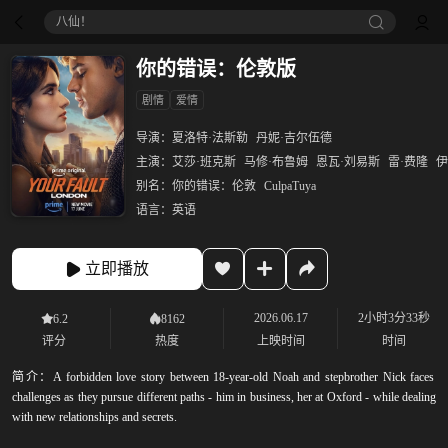
八仙！
你的错误：伦敦版
剧情
爱情
导演：
夏洛特·法斯勒
丹妮·吉尔伍德
主演：
艾莎·班克斯
马修·布鲁姆
恩瓦·刘易斯
雷·费隆
伊
别名：
你的错误：伦敦
CulpaTuya
语言：
英语
立即播放
2026.06.17
2小时3分33秒
6.2
8162
评分
热度
上映时间
时间
简介：
A forbidden love story between 18-year-old Noah and stepbrother Nick faces
challenges as they pursue different paths - him in business, her at Oxford - while dealing
with new relationships and secrets.