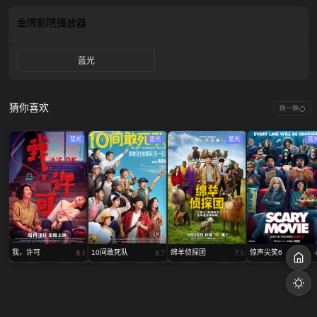
到的结果…… 影片改编自莱奥妮·斯万的畅销小说。
金牌影院
播放器
蓝光
猜你喜欢
换一换
蓝光
蓝光
蓝光
蓝
我，许可
10间敢死队
绵羊侦探团
惊声尖笑6
8.1
6.7
7.5