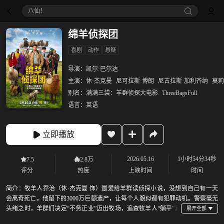
八仙！
绵羊侦探团
喜剧
动作
悬疑
导演：
凯尔·巴尔达
主演：
休·杰克曼
尼可拉斯·博朗
尼古拉斯·加利齐纳
莫莉
别名：
满满三袋：羊群侦探大电影
ThreeBagsFull
语言：
英语
立即播放
2026.05.16
1小时54分34秒
7.5
2.8万
评分
热度
上映时间
时间
简介：
牧羊人乔治（休·杰克曼 饰）最爱给羊群读侦探小说，没想到自己有一天
会离奇死亡。他留下的3000万巨额遗产，让每个人貌似都有犯罪动机。警察毫无
头绪之时，羊群们决定“不务正业”迈出牧场，追查牧羊人“躺平”真
相！它们秉承着遇见麻烦就吃草，嗅到危险就躺倒的哲学，却迎来了一个意想不