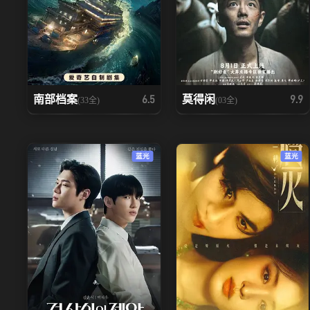
南部档案
莫得闲
6.5
9.9
(33全)
(03全)
蓝光
蓝光