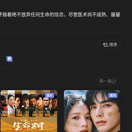
怀揣着绝不放弃任何生命的信念，尽管医术尚不成熟、屡屡
排序
换一换
蓝光
蓝光