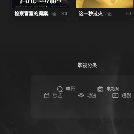
检察官室的提案
这一秒过火
8.0
5.1
(10全)
(33全)
影视分类
电影
电视剧
综艺
动漫
短剧