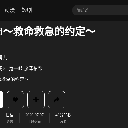
动漫
短剧
road～救命救急的约定～
勇儿
勇斗
宽一郎
泉泽祐希
命救急的约定～
日语
2026.07.07
48分55秒
语言
上映时间
片长