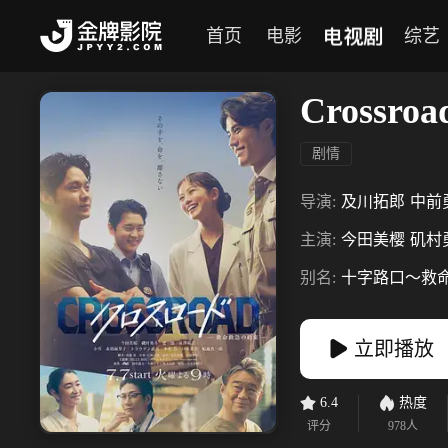
电视剧
首页
电影
综艺
Cross
剧情
导演:
及川拓郎
中前
主演:
今田美樱
矶村
别名:
十字路口～救
立即播放
6.4
热度
评分
978
人