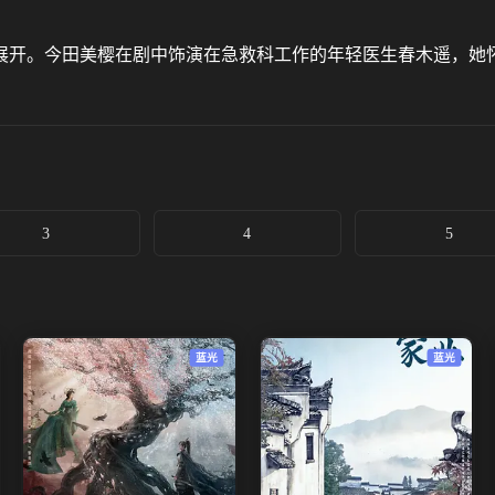
展开。今田美樱在剧中饰演在急救科工作的年轻医生春木遥，她
3
4
5
蓝光
蓝光