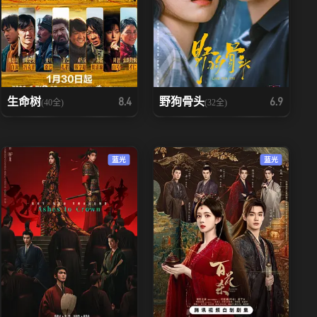
生命树
野狗骨头
8.4
6.9
(40全)
(32全)
蓝光
蓝光