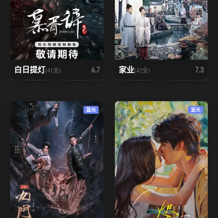
白日提灯
家业
6.7
7.3
(41全)
(42全)
蓝光
蓝光