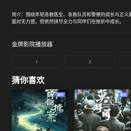
简介：
围绕年轻急救医生、急救队员和警察的成长与正义
面对无力感，但依然拼尽全力与同伴们在挫折中成长。
金牌影院
播放器
1
2
猜你喜欢
蓝光
蓝光