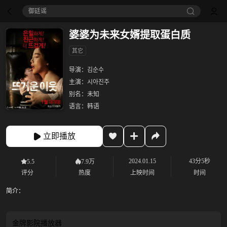
御廷谣‎
婆婆为未来女婿提取蛋白质
其它
导演：
김순수
主演：
시아진주
别名：
未知
语言：
韩语
立即播放
2024.01.15
43分5秒
5.5
7.9万
评分
热度
上映时间
时间
简介：
金牌影院
播放器