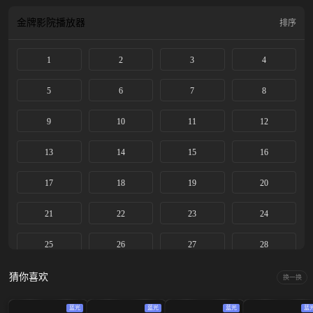
负起江湖未来使命 。 剧集改编自知名作者藤萍的经典武侠小说《千劫眉》。
金牌影院
播放器
排序
1
2
3
4
5
6
7
8
9
10
11
12
13
14
15
16
17
18
19
20
21
22
23
24
25
26
27
28
29
30
31
32
猜你喜欢
换一换
33
34
35
36
蓝光
蓝光
蓝光
蓝