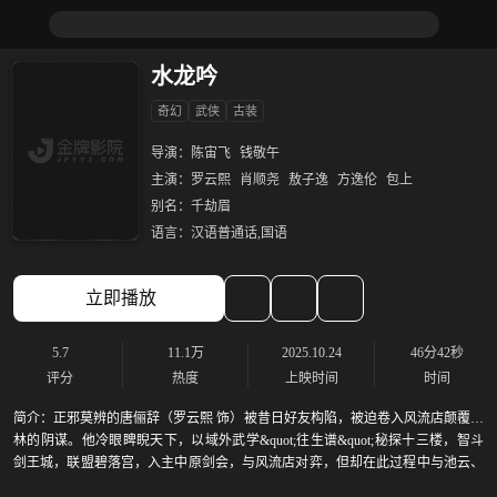
水龙吟
奇幻
武侠
古装
导演：
陈宙飞
钱敬午
主演：
罗云熙
肖顺尧
敖子逸
方逸伦
包上
别名：
千劫眉
语言：
汉语普通话,国语
立即播放
5.7
11.1万
2025.10.24
46分42秒
评分
热度
上映时间
时间
简介：
正邪莫辨的唐俪辞（罗云熙 饰）被昔日好友构陷，被迫卷入风流店颠覆武
林的阴谋。他冷眼睥睨天下，以域外武学&quot;往生谱&quot;秘探十三楼，智斗
剑王城，联盟碧落宫，入主中原剑会，与风流店对弈，但却在此过程中与池云、
沈郎魂等人产生羁绊，也被群侠为守护苍生不计生死的血性所感染，最终选择肩