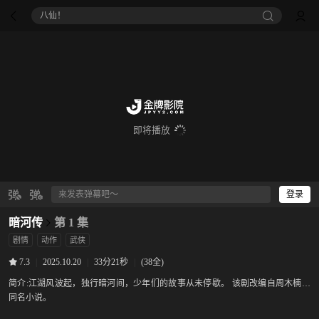
八仙！
即将播放
登录
暗河传
第 1 集
剧情
动作
武侠
|
2025.10.20
|
33分21秒
|
(38全)
7.3
简介:
江湖风波起，独行暗河间，少年们的故事从未停歇。 该剧改编自周木楠的
同名小说。