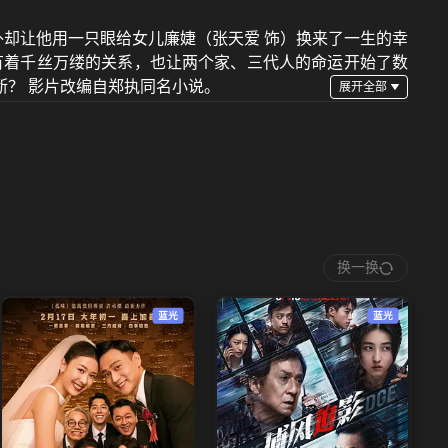
外却让他用一只眼给女儿廉婕（张天爱 饰）换来了一生的幸
有着千丝万缕的关系，也让两个家、三代人的命运开始了数
？ 影片改编自郑执同名小说。
换一换
蓝光
蓝光