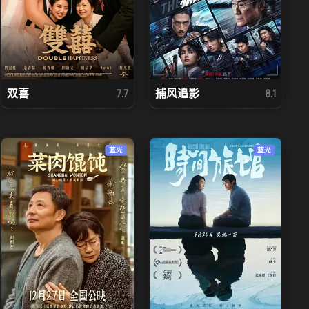
双喜
捕风追影
7.7
8.1
蓝光
蓝光