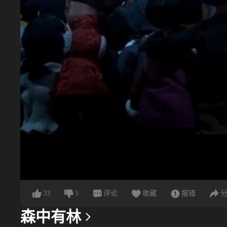
33
5
评论
收藏
报错
森中有林
更多信息