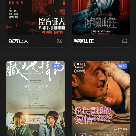
控方证人
呼啸山庄
9.6
6.2
蓝光
蓝光