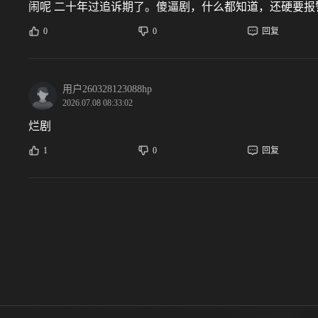
闹呢 二十年过追诉期了。傻逼剧，什么都知道，还硬要报警。
0
0
回复
用户260328123088hp
2026.07.08 08:33:02
烂剧
1
0
回复