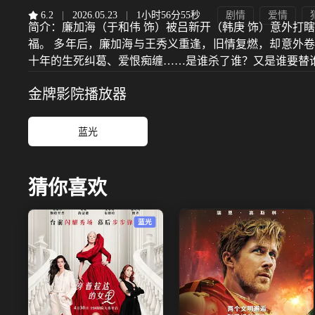
6.2
|
2026.05.23
|
1小时56分55秒
剧情
爱情
简介：
廉加海（于和伟 饰）被吕新开（韩庚 饰）意外打
福。 多年后，廉加海与王秀义重逢，旧情复燃，却意外
十年的生死纠葛、爱恨痴缠……是谁杀了谁？又是谁要替
金牌影院
播放器
蓝光
猜你喜欢
蓝光