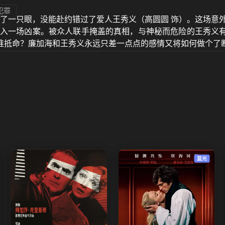
犯罪
瞎了一只眼，没能赴约错过了爱人王秀义（高圆圆 饰）。这场意
卷入一场凶案。被众人联手掩盖的真相，与神秘而危险的王秀义
谁抵命？廉加海和王秀义永远只差一点点的感情又将如何做个了断
蓝光