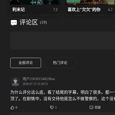
利未记
喜欢上“欠欠”的你
7.2
4.7
评论区
(
19
)
全部评论
热门评论
用户250301540230oo
2026.07.15 15:50:51
为什么评分这么底，看了结尾的字幕，明白了很多。都一
顶了。在剧情中，没有交待他是怎么不做警察的，这个没
三大队、扫毒风暴、悬案。这些电视都是一咬到底。就这
0
1
回复