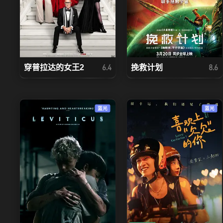
穿普拉达的女王2
挽救计划
6.4
8.6
蓝光
蓝光