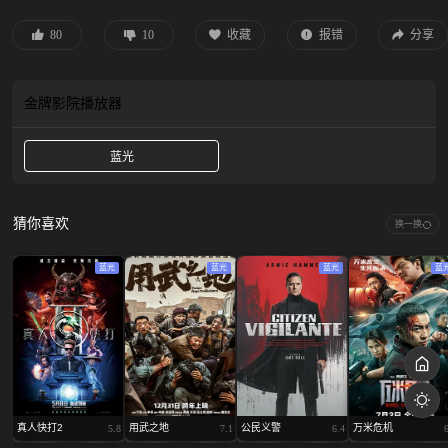
饰）一众人等。怒火遮眼，鲜血开路，从血肉翻飞的街头混战，到拳拳断骨的室
内死斗，一场又一场血腥残暴的生死拼杀连番上演，与此同时雨晴也在魔窟中用
80
10
收藏
报错
分享
父亲教的功夫自救。随着二人深入敌营，真相直指背后更庞大的黑恶势力。
金牌影院
播放器
蓝光
猜你喜欢
换一换
蓝光
蓝光
蓝光
蓝
真人快打2
用武之地
公民义警
万米危机
5.8
7.1
6.4