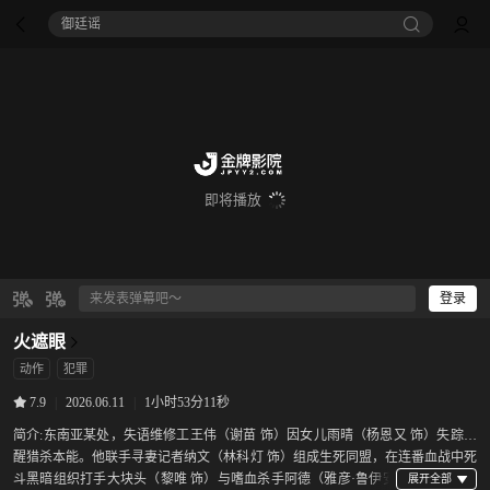
御廷谣‎
即将播放
登录
火遮眼
动作
犯罪
|
2026.06.11
|
1小时53分11秒
7.9
简介:
东南亚某处，失语维修工王伟（谢苗 饰）因女儿雨晴（杨恩又 饰）失踪觉
醒猎杀本能。他联手寻妻记者纳文（林科灯 饰）组成生死同盟，在连番血战中死
斗黑暗组织打手大块头（黎唯 饰）与嗜血杀手阿德（雅彦·鲁伊安