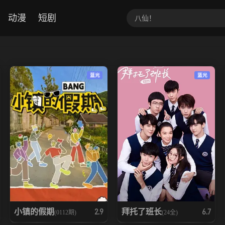
动漫
短剧
蓝光
蓝光
小镇的假期
拜托了班长
2.9
6.7
(0112期)
(24全)