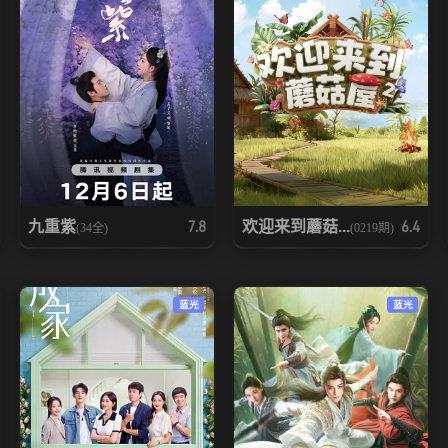
九重紫
欢迎来到蘑菇...
7.8
6.4
(34全)
(0219期)
蓝光
蓝光