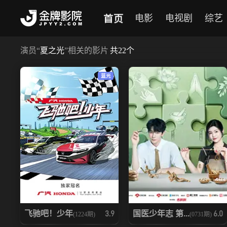
首页
电影
电视剧
综艺
演员
“
夏之光
”相关的影片
共
22
个
蓝光
飞驰吧！少年
国医少年志 第...
3.9
6.0
(1224期)
(0731期)