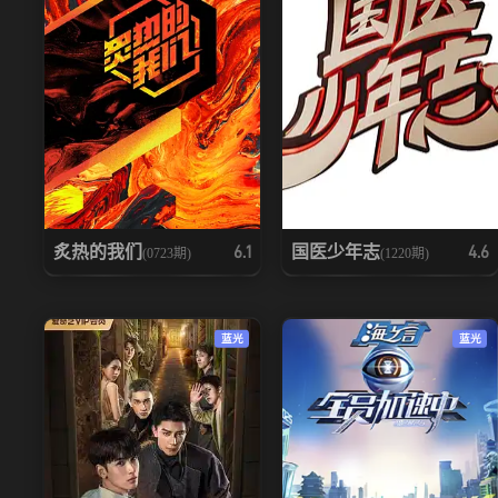
炙热的我们
国医少年志
6.1
4.6
(0723期)
(1220期)
蓝光
蓝光