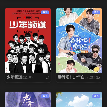
蓝光
蓝光
少年频道
番转吧！少年白...
8.1
2.7
(0201期)
(10期)
蓝光
蓝光