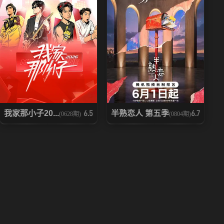
我家那小子20...
半熟恋人 第五季
6.5
6.7
(0628期)
(0804期)