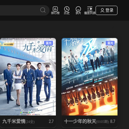
登录
排行榜
历史
求片
播放列表
蓝光
蓝光
九千米爱情
十一少年的秋天
2.7
8.7
(24全)
(0105期)