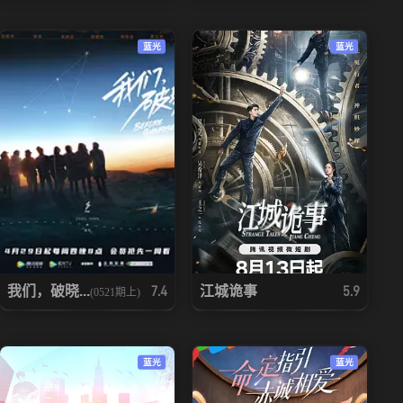
蓝光
蓝光
我们，破晓...
江城诡事
7.4
5.9
(0521期上)
蓝光
蓝光