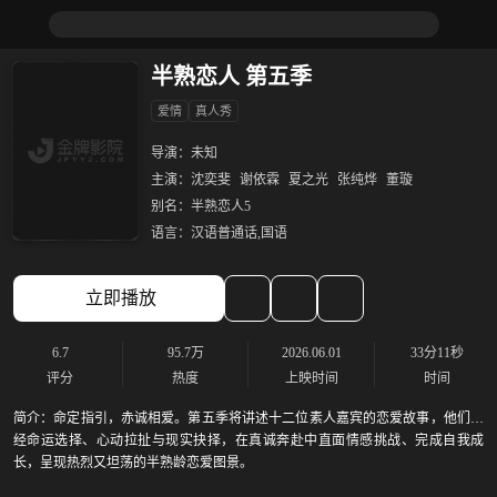
半熟恋人 第五季
爱情
真人秀
导演：
未知
主演：
沈奕斐
谢依霖
夏之光
张纯烨
董璇
别名：
半熟恋人5
语言：
汉语普通话,国语
立即播放
6.7
95.7万
2026.06.01
33分11秒
评分
热度
上映时间
时间
简介：
命定指引，赤诚相爱。第五季将讲述十二位素人嘉宾的恋爱故事，他们历
经命运选择、心动拉扯与现实抉择，在真诚奔赴中直面情感挑战、完成自我成
长，呈现热烈又坦荡的半熟龄恋爱图景。