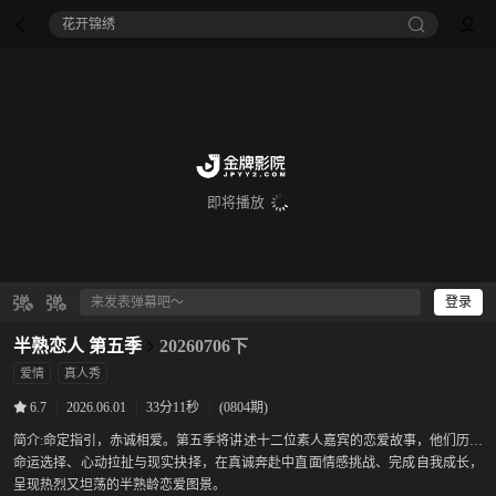
花开锦绣
即将播放
登录
半熟恋人 第五季
20260706下
爱情
真人秀
|
2026.06.01
|
33分11秒
|
(0804期)
6.7
简介:
命定指引，赤诚相爱。第五季将讲述十二位素人嘉宾的恋爱故事，他们历经
命运选择、心动拉扯与现实抉择，在真诚奔赴中直面情感挑战、完成自我成长，
呈现热烈又坦荡的半熟龄恋爱图景。