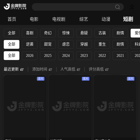
短剧
首页
电影
电视剧
综艺
动漫
全部
喜剧
奇幻
惊悚
悬疑
古装
剧情
爱
全部
逆袭
甜宠
虐恋
穿越
重生
剧情
科
全部
2026
2025
2024
2023
2022
2021
20
最近更新
添加时间
人气高低
评分高低
蓝光
蓝光
蓝光