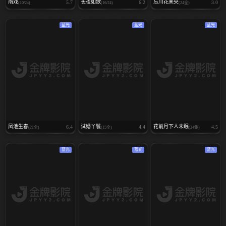
南戏
长夜如歌
忘川花未央
5.7
6.2
3.0
(10/24)
(16/24)
(24全)
蓝光
蓝光
蓝光
凤池生春
试婚丫鬟
花前月下人未眠
6.4
4.4
4.5
(21全)
(15全)
(24集)
蓝光
蓝光
蓝光