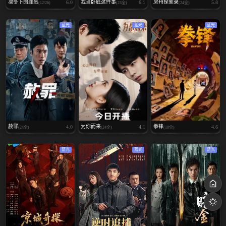
凛冬下的罪恶
我当卧底这件事
房州探案录
6.0
6.1
5.8
(12/26)
(23全)
(24全)
蓝光
蓝光
蓝光
赦罪
为你而来
拳锋
4.0
4.1
4.6
(24全)
(24全)
(10全)
蓝光
蓝光
蓝光