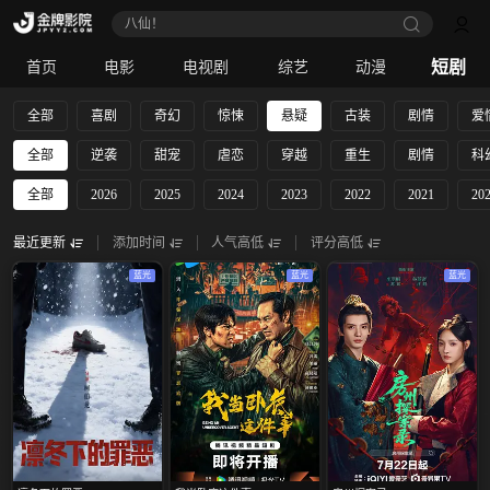
八仙！
短剧
首页
电影
电视剧
综艺
动漫
全部
喜剧
奇幻
惊悚
悬疑
古装
剧情
爱
全部
逆袭
甜宠
虐恋
穿越
重生
剧情
科
全部
2026
2025
2024
2023
2022
2021
20
最近更新
添加时间
人气高低
评分高低
蓝光
蓝光
蓝光