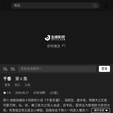
痴迷
即将播放
登录
千香
第 8 集
爱情
奇幻
古装
|
2026.06.27
|
45分38秒
|
(33全)
5.8
简介:
该剧改编自十四郎的小说《千香百媚》。海陨至，建木现，得建木之实者，
可御万物，仙、妖、魔三族为之陷入血战... 百年后，雷修远为救相依为命的大
哥，有意接近青丘孤女小棒槌，因缘际会下两人一同进入雏凤书院