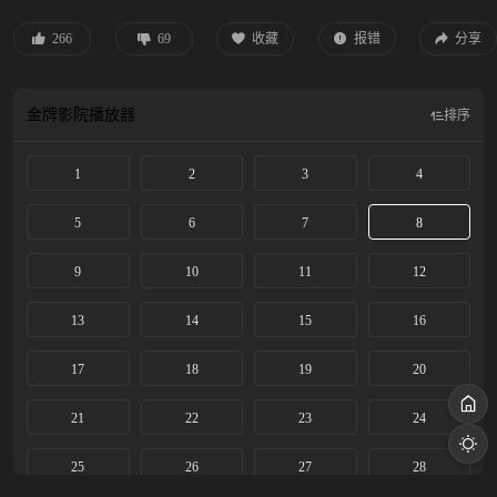
修习。书院以命相护的小伙伴给了小棒槌最初的友情，也埋下情动的念想。与雷
修远也从好友到互相倾慕，最终进入同一门派，就在两颗心越靠越近之时，身世
266
69
收藏
报错
分享
之谜也逐步揭开，小棒槌也不断脱胎换骨成了冰雪之姿的姜黎非。这闻所未闻的
资质，令有心之人追查她的身世和来历。雷修远一路生死相随，在众人对异族秘
辛的追逐里，走入雾一般的迷阵。相遇并非偶然，同为异类的二人为人们不容。
金牌影院
播放器
排序
身世背景的设定又让他们相爱而不得。最终，二人勇敢对抗宿命，炼化自身换回
三界的太平。
1
2
3
4
5
6
7
8
9
10
11
12
13
14
15
16
17
18
19
20
21
22
23
24
25
26
27
28