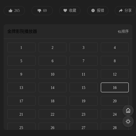
修习。书院以命相护的小伙伴给了小棒槌最初的友情，也埋下情动的念想。与雷
修远也从好友到互相倾慕，最终进入同一门派，就在两颗心越靠越近之时，身世
265
69
收藏
报错
分享
之谜也逐步揭开，小棒槌也不断脱胎换骨成了冰雪之姿的姜黎非。这闻所未闻的
资质，令有心之人追查她的身世和来历。雷修远一路生死相随，在众人对异族秘
辛的追逐里，走入雾一般的迷阵。相遇并非偶然，同为异类的二人为人们不容。
金牌影院
播放器
排序
身世背景的设定又让他们相爱而不得。最终，二人勇敢对抗宿命，炼化自身换回
三界的太平。
1
2
3
4
5
6
7
8
9
10
11
12
13
14
15
16
17
18
19
20
21
22
23
24
25
26
27
28