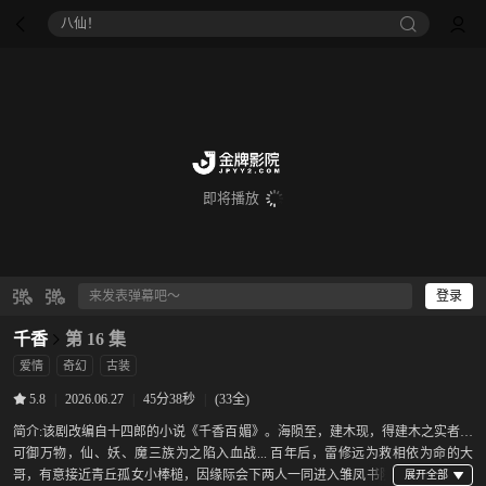
八仙！
即将播放
登录
千香
第 16 集
爱情
奇幻
古装
|
2026.06.27
|
45分38秒
|
(33全)
5.8
简介:
该剧改编自十四郎的小说《千香百媚》。海陨至，建木现，得建木之实者，
可御万物，仙、妖、魔三族为之陷入血战... 百年后，雷修远为救相依为命的大
哥，有意接近青丘孤女小棒槌，因缘际会下两人一同进入雏凤书院