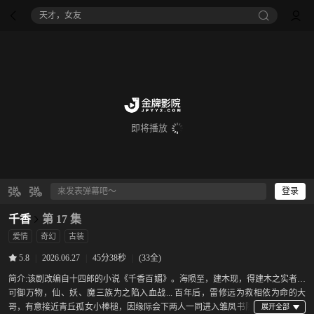
天才，女友
即将播放
登录
千香
第 17 集
爱情
奇幻
古装
|
2026.06.27
|
45分38秒
|
(33全)
5.8
简介:
该剧改编自十四郎的小说《千香百媚》。海陨至，建木现，得建木之实者，
可御万物，仙、妖、魔三族为之陷入血战... 百年后，雷修远为救相依为命的大
哥，有意接近青丘孤女小棒槌，因缘际会下两人一同进入雏凤书院