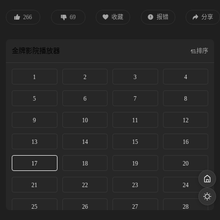
修习。书院以命相护的小伙伴给了小棒槌最初的友情，也埋下情动的念想。与雷
修远也从好友到互相倾慕，最终进入同一门派，就在两颗心越靠越近之时，身世
266
69
收藏
报错
分享
之谜也逐步揭开，小棒槌也不断脱胎换骨成了冰雪之姿的姜黎非。这闻所未闻的
资质，令有心之人追查她的身世和来历。雷修远一路生死相随，在众人对异族秘
辛的追逐里，走入雾一般的迷阵。相遇并非偶然，同为异类的二人为人们不容。
金牌影院
播放器
排序
身世背景的设定又让他们相爱而不得。最终，二人勇敢对抗宿命，炼化自身换回
三界的太平。
1
2
3
4
5
6
7
8
9
10
11
12
13
14
15
16
17
18
19
20
21
22
23
24
25
26
27
28